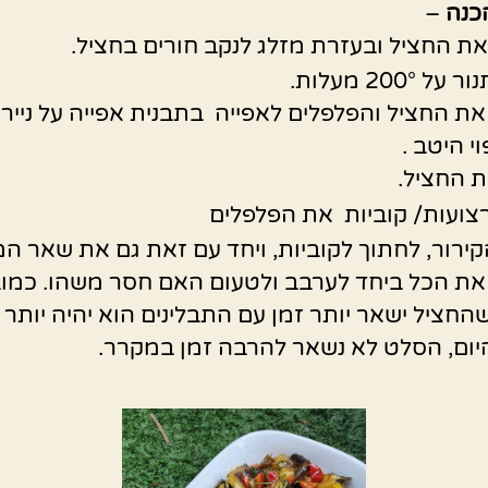
כנה
–
ת החציל ובעזרת מזלג לנקב חורים בחציל.
 200° מעלות.
את החציל והפלפלים לאפייה בתבנית אפייה על נייר 
י היטב .
 החציל.
צועות/ קוביות את הפלפלים
ירור, לחתוך לקוביות, ויחד עם זאת גם את שאר ה
את הכל ביחד לערבב ולטעום האם חסר משהו. כמוב
החציל ישאר יותר זמן עם התבלינים הוא יהיה יותר 
יום, הסלט לא נשאר להרבה זמן במקרר.