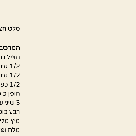
סלט חצי
המרכיב
חציל גד
1/2 גמבה אדומה
1/2 גמבה צהובה
1/2 כפית אריסה חריפה כפית שטוחה פפריקה מתוקה
חופן כו
3 שיני שום כתושות
רבע כוס
מיץ מלימ
מלח ופל