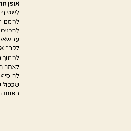
אופן
הה
לשטוף א
לחמם תנור על
להכניס 
עד שאפו
לקרר את
לחתוך ר
לאחר הק
להוסיף 
שככול ש
באותו ה