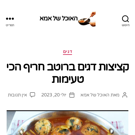
האוכל של אמא
חיפוש
תפריט
האוכל
של
אמא
קטגוריות
דגים
קציצות דגים ברוטב חריף הכי
טעימות
על
מאת
האוכל של אמא
יולי 20, 2023
אין תגובות
המחבר
תאריך
קציצ
הפוסט
פוסט
דגים
ברוט
חריף
הכי
טעימ