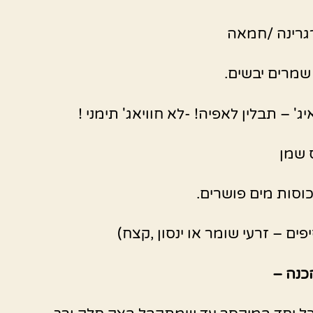
ג' – תבלין לאפיה! -לא חוויאג' תימני !
פים – זרעי שומר או ינסון ,קצח)
כנה –