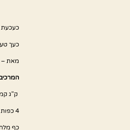
כעכעת 
כעך טעי
מאת – רי
המרכיבי
ק"ג קמח
4 כפות סוכר
כף מלח