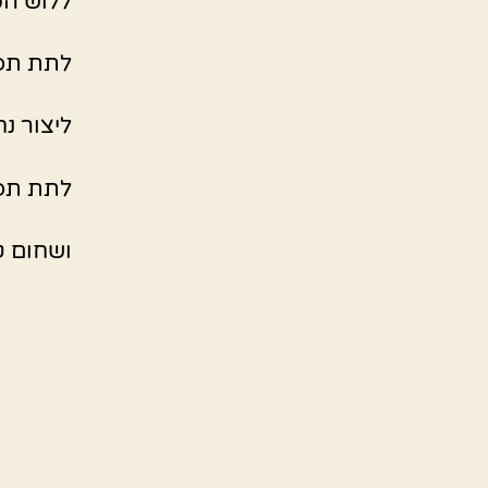
ללוש הכ
לתת תפ
ליצור נ
לתת תפיחה ש
ושחום ט