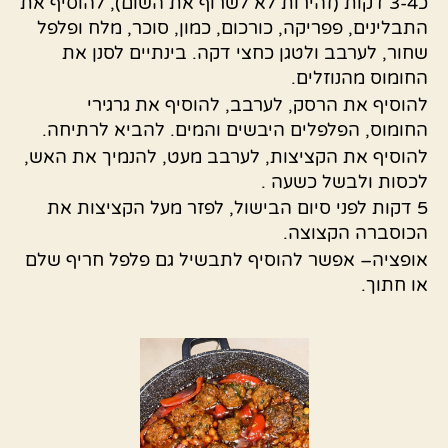
כ3-4 דקות (זהירות לא לשרוף את השום), להוסיף את
התבלינים, פפריקה, כורכום, כמון, סוכר, מלח ופלפל
שחור, לערבב ולטגן כחצי דקה. בינתיים לסנן את
החומוס מהנוזלים.
להוסיף את הרסק, לערבב, להוסיף את גרגירי
החומוס, הפלפלים היבשים והמים. להביא לרתיחה.
להוסיף את הקציצות, לערבב מעט, להנמיך את האש,
לכסות ולבשל כשעה .
5 דקות לפני סיום הבישול, לפזר מעל הקציצות את
הכוסברה הקצוצה.
אופציה– אפשר להוסיף לתבשיל גם פלפל חריף שלם
או חתוך.