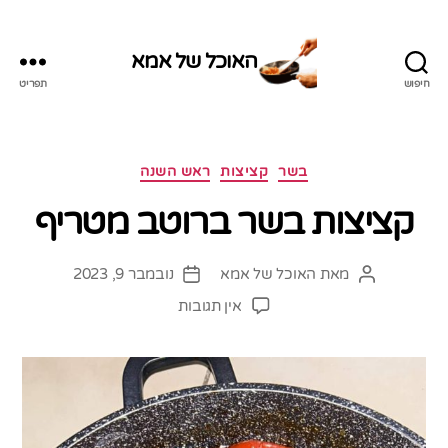
האוכל של אמא
חיפוש
תפריט
האוכל
של
אמא
קטגוריות
בשר
קציצות
ראש השנה
קציצות בשר ברוטב מטריף
מאת
האוכל של אמא
נובמבר 9, 2023
המחבר
תאריך
הפוסט
פוסט
על
אין תגובות
קציצות
בשר
ברוטב
מטריף