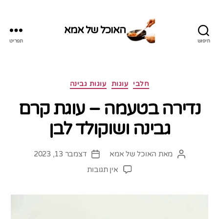
האוכל של אמא
חיפוש
תפריט
האוכל
של
אמא
קטגוריות
חלבי
עוגות
עוגות גבינה
נדירה בטעמה – עוגת קרם
גבינה ושוקולד לבן
מאת
האוכל של אמא
דצמבר 13, 2023
המחבר
תאריך
הפוסט
פוסט
על
אין תגובות
נדירה
בטעמה
–
עוגת