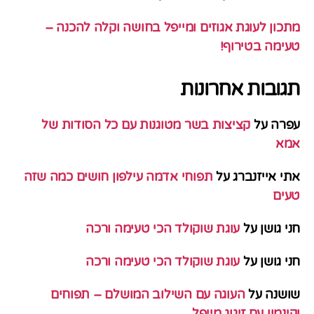
מתכון לעוגת אגוזים ומייפל בחושה וקלה להכנה –
טעימה בטירוף!
תגובות אחרונות
עפרה
על
קציצות בשר מטוגנות עם כל הסודות של
אמא
אתי אייזנברג
על
תפוחי אדמה עילפון חושים כמה שזה
טעים
חני גושן
על
עוגת שוקולד הכי טעימה ורכה
חני גושן
על
עוגת שוקולד הכי טעימה ורכה
שושנה
על
העוגה עם השילוב המושלם – תפוחים
וקינמון עם זיגוג מייפל