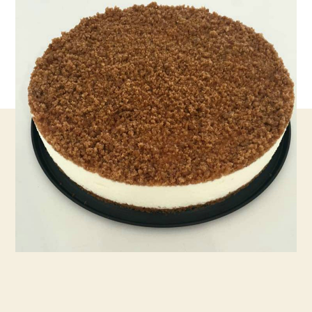
קרם
גבינה
ושוקולד
לבן