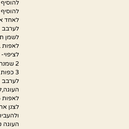
להוסיף 
להוסיף 
לאחד את
לערבב ה
לשמן תבנית עגול
לאפות בחום 170 מעלות כ – 50 דקו
לציפוי-
2 שמנת חמוצה
3 כפות סוכר.
העוגה,ל
לאפות 5 דקות יחד עם הציפוי.
לצנן את
ולהעביר
העוגה טע