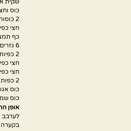
שקית א
כוס וחצ
2 כוסות קמח
חצי כפי
כף תמצי
6 גזרים מגורדים
2 כפיות קינמון
חצי כפית
חצי כפי
2 כפות דבש או ממרח תמרים
כוס אגוז
כוס שמן
אופן הה
לערבב א
בקערה א