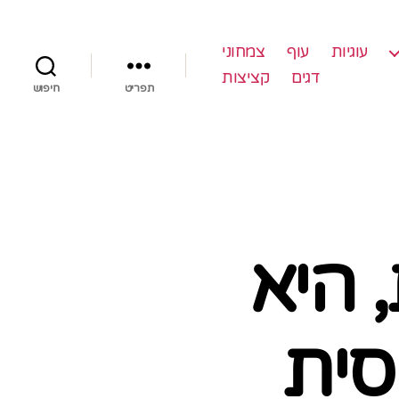
עוגיות
עוף
צמחוני
דגים
קציצות
תפריט
חיפוש
 היא
סית