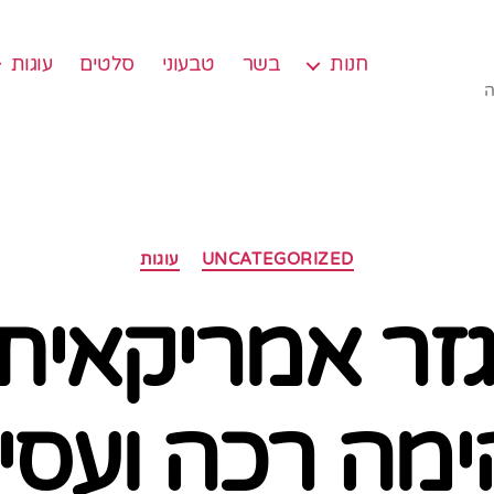
חנות
בשר
טבעוני
סלטים
עוגות
ה
קטגוריות
UNCATEGORIZED
עוגות
גזר אמריקאית,
מה רכה ועסי