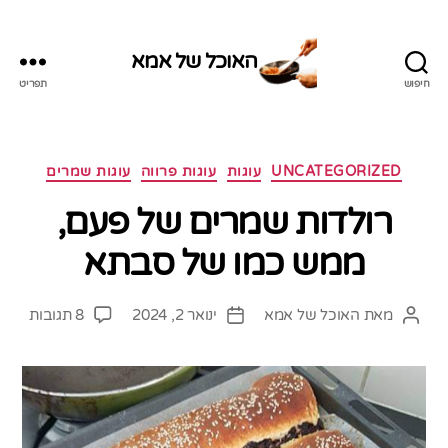
האוכל של אמא
חיפוש
תפריט
האוכל
של
אמא
קטגוריות
UNCATEGORIZED
עוגות
עוגות פרווה
עוגות שמרים
רולדות שמרים של פעם,
ממש כמו של סבתא
על
מאת
האוכל של אמא
ינואר 2, 2024
8 תגובות
המחבר
תאריך
רולדו
הפוסט
פוסט
שמרי
של
פעם,
ממש
כמו