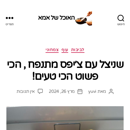
האוכל של אמא
חיפוש
תפריט
האוכל
של
אמא
קטגוריות
לביבות
עוף
צמחוני
שניצל עם צ׳יפס מתנפח , הכי
פשוט הכי טעים!
על
מאת
yuvi
מרץ 26, 2024
אין תגובות
המחבר
תאריך
שניצל
הפוסט
פוסט
עם
צ׳יפס
מתנפח
,
הכי