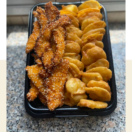
פשוט
הכי
טעים!