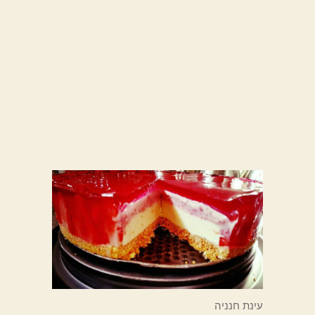
עינת חנניה