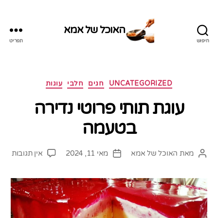
האוכל של אמא
חיפוש
תפריט
האוכל
של
אמא
קטגוריות
UNCATEGORIZED
חגים
חלבי
עוגות
עוגת תותי פרוטי נדירה
בטעמה
על
מאת
האוכל של אמא
מאי 11, 2024
אין תגובות
המחבר
תאריך
עוגת
הפוסט
פוסט
תותי
פרוט
נדיר
בטע