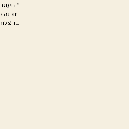
* העוגה
מוכנה כ
בהצלחה,