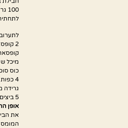
חבילת ב
100 גרם חמאהמומסת
לתחתית 
לתערובת
2 קופסאות גבינת שמנת (אני אוהבת נפוליאון 25%)
קופסאת גבינ
מיכל שמנת 
כוס סוכ
4 כפות מחוקות קורנפלור
גרידה מ
5 ביצים בגודל L
אופן הה
את הביס
המומסת 