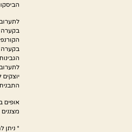
הביסקוו
לתערובת
בקערה ט
הקורנפל
בקערה נ
הגבינות
לתערובת
התבנית.
אופים ב170 מעלות למשך 45 דקות
מצננים 
* ניתן ל