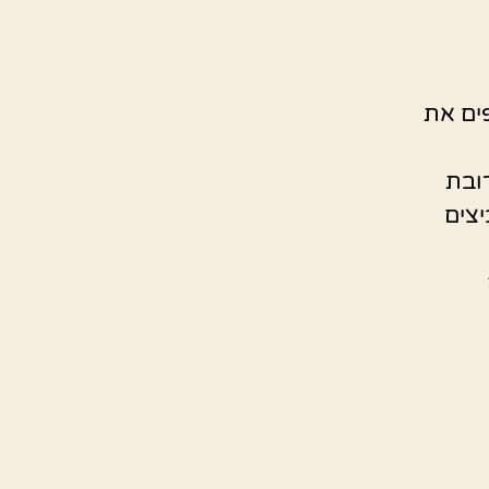
ים את
ובת
יצים
בה