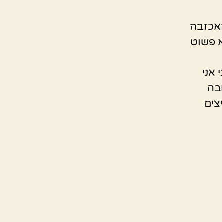
האכזבה
א פשוט
 אני
בה
צים