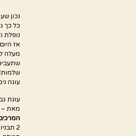
נכון שע
כל כך ג
נופלת ו
אז היום
מעלה לכ
שתעבירו
שלמות! 
עוגה נימ
עוגת גב
מאת – 
המרכיב
2 תבניות אינגליש קייק