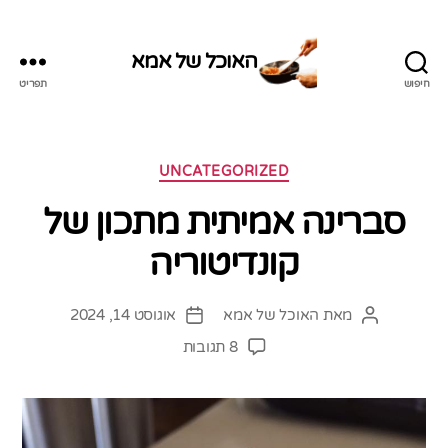
האוכל של אמא
חיפוש
תפריט
האוכל
של
אמא
קטגוריות
UNCATEGORIZED
סברינה אמיתית מתכון של
קונדיטוריה
מאת
האוכל של אמא
אוגוסט 14, 2024
המחבר
תאריך
הפוסט
פוסט
על
8 תגובות
סברינה
אמיתית
מתכון
של