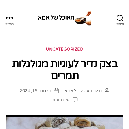
האוכל של אמא
חיפוש
תפריט
האוכל
של
אמא
קטגוריות
UNCATEGORIZED
בצק נדיר לעוגיות מגולגלות
תמרים
מאת
האוכל של אמא
דצמבר 16, 2024
המחבר
תאריך
הפוסט
פוסט
על
אין תגובות
בצק
נדיר
לעוגיות
מגולגלות