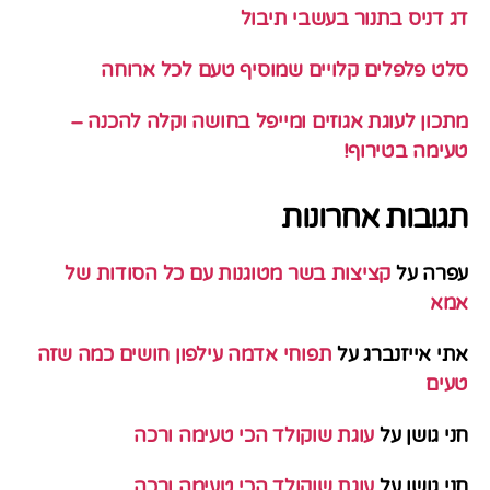
דג דניס בתנור בעשבי תיבול
סלט פלפלים קלויים שמוסיף טעם לכל ארוחה
מתכון לעוגת אגוזים ומייפל בחושה וקלה להכנה –
טעימה בטירוף!
תגובות אחרונות
עפרה
על
קציצות בשר מטוגנות עם כל הסודות של
אמא
אתי אייזנברג
על
תפוחי אדמה עילפון חושים כמה שזה
טעים
חני גושן
על
עוגת שוקולד הכי טעימה ורכה
חני גושן
על
עוגת שוקולד הכי טעימה ורכה