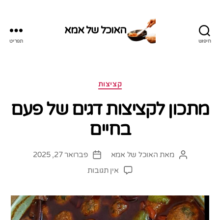
האוכל של אמא
חיפוש
תפריט
האוכל
של
אמא
קטגוריות
קציצות
מתכון לקציצות דגים של פעם
בחיים
מאת
האוכל של אמא
פברואר 27, 2025
המחבר
תאריך
הפוסט
פוסט
על
אין תגובות
מתכון
לקציצות
דגים
של