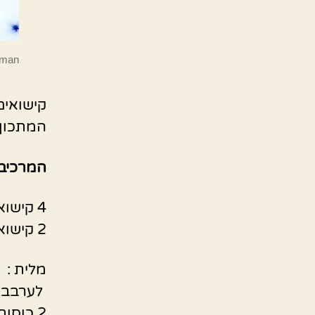
dman
קישואים
המתכון 
המרכיבי
4 קישואים עגולים
2 קישואים מאורכים ,חצויים
מלית :
לערבב י
2 כוסות מידה אורז עגול מבושל חצי בישול עם 3 כוסות מים