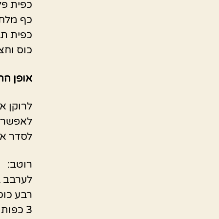
כפית פל
כף מלח 
כפית תב
כוס וחצ
אופן הה
לרוקן א
לאפשר ל
לסדר א
רוטב:
לערבב ב
רבע כוס
3 כפות רוטב טריאקי / או סילאן / או רכז רימונים