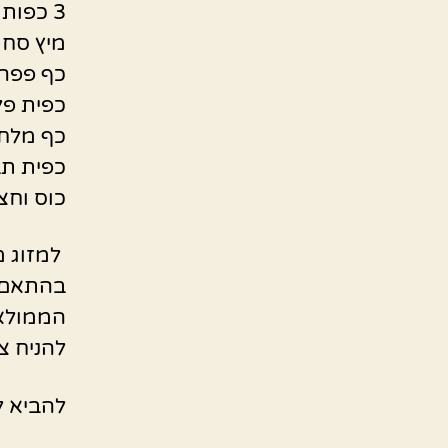
3 כפות גדושות רסק עגבניות Mutti
מיץ סחוט טר
כף פפר
כפית פל
כף מלח 
כפית תב
כוס וחצ
למזוג מ
בהתאם ל
הממולאי
להניח צ
להביא ל