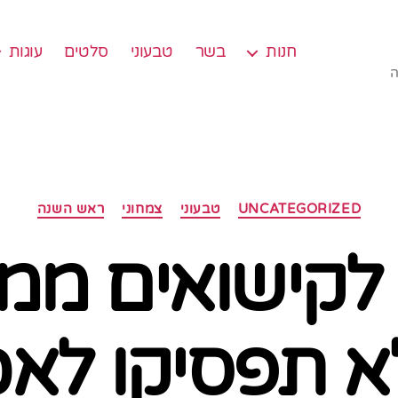
חנות
בשר
טבעוני
סלטים
עוגות
ה
קטגוריות
UNCATEGORIZED
טבעוני
צמחוני
ראש השנה
לקישואים ממ
 תפסיקו לאכ