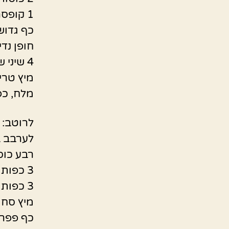
1 קופסה עגבניות מרוסקות במיץ
כף גדוש
חופן נדי
4 שיני שום כתושות
מיץ טרי סחוט מ
מלח, כפ
לרוטב:
לערבב ב
רבע כוס
3 כפות רוטב טריאקי / או סילאן / או רכז רימונים
3 כפות גדושות רסק עגבניות Mutti
מיץ סחוט טר
כף פפר