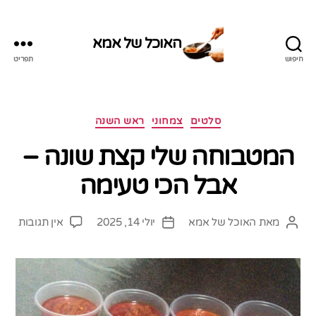
האוכל של אמא
חיפוש
תפריט
האוכל
של
אמא
קטגוריות
סלטים
צמחוני
ראש השנה
המטבוחה שלי קצת שונה –
אבל הכי טעימה
על
מאת
האוכל של אמא
יולי 14, 2025
אין תגובות
המחבר
תאריך
המטב
הפוסט
פוסט
שלי
קצת
שונה
–
אבל