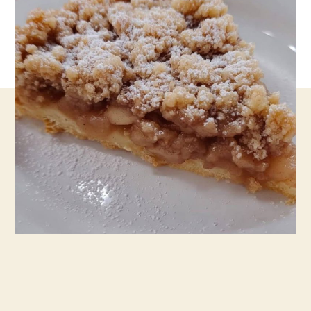
שממיס
לבבות