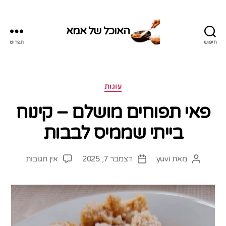
האוכל של אמא
חיפוש
תפריט
האוכל
של
אמא
קטגוריות
עוגות
פאי תפוחים מושלם – קינוח
בייתי שממיס לבבות
על
מאת
yuvi
דצמבר 7, 2025
אין תגובות
המחבר
תאריך
פאי
הפוסט
פוסט
תפוחים
מושלם
–
קינוח
בייתי