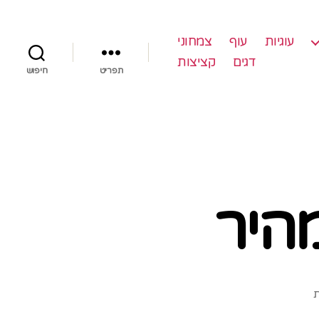
עוגיות
עוף
צמחוני
דגים
קציצות
תפריט
חיפוש
מהיר
על
ת
לימון