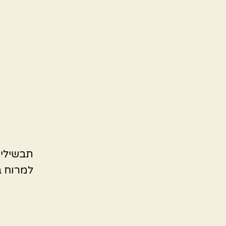
תבשילי
למרוח ב