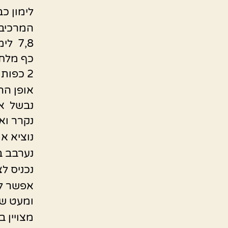
לימון כ
המרכיבי
7,8 לימונים
כף מלח
2 כפות אריסה מתוקה או חריפה.
אופן הה
נבשל את 
נקרר וא
נוציא את
נערבב ב
נכניס לצ
אפשר לט
ומעט שמ
מצויין ב