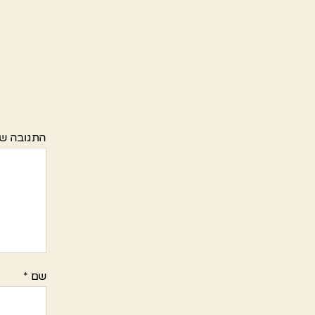
התגובה ש
שם
*