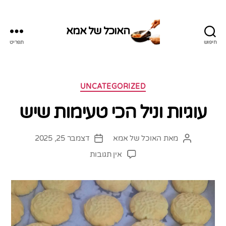
האוכל של אמא
חיפוש
תפריט
האוכל
של
אמא
קטגוריות
UNCATEGORIZED
עוגיות וניל הכי טעימות שיש
מאת
האוכל של אמא
דצמבר 25, 2025
המחבר
תאריך
הפוסט
פוסט
על
אין תגובות
עוגיות
וניל
הכי
טעימות
שיש