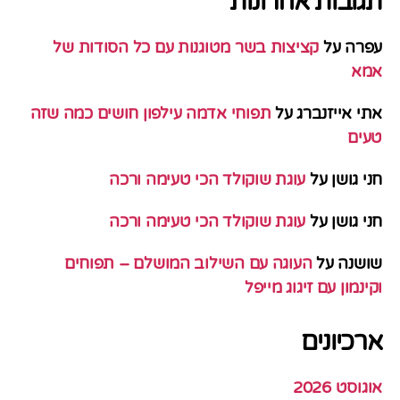
תגובות אחרונות
עפרה
על
קציצות בשר מטוגנות עם כל הסודות של
אמא
אתי אייזנברג
על
תפוחי אדמה עילפון חושים כמה שזה
טעים
חני גושן
על
עוגת שוקולד הכי טעימה ורכה
חני גושן
על
עוגת שוקולד הכי טעימה ורכה
שושנה
על
העוגה עם השילוב המושלם – תפוחים
וקינמון עם זיגוג מייפל
ארכיונים
אוגוסט 2026