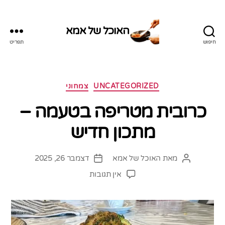
האוכל של אמא
חיפוש
תפריט
האוכל
של
אמא
קטגוריות
UNCATEGORIZED
צמחוני
כרובית מטריפה בטעמה –
מתכון חדיש
מאת
האוכל של אמא
דצמבר 26, 2025
המחבר
תאריך
הפוסט
פוסט
על
אין תגובות
כרובית
מטריפה
בטעמה
–