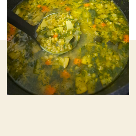
חורפי
מרק
גריסים
של
הסבתות