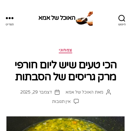
האוכל של אמא
חיפוש
תפריט
האוכל
של
אמא
קטגוריות
צמחוני
הכי טעים שיש ליום חורפי
מרק גריסים של הסבתות
מאת
האוכל של אמא
דצמבר 29, 2025
המחבר
תאריך
הפוסט
פוסט
על
אין תגובות
הכי
טעים
שיש
ליום