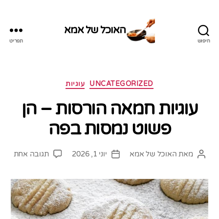
האוכל של אמא
חיפוש
תפריט
האוכל
של
אמא
קטגוריות
UNCATEGORIZED
עוגיות
עוגיות חמאה הורסות – הן
פשוט נמסות בפה
על
מאת
האוכל של אמא
יוני 1, 2026
תגובה אחת
המחבר
תאריך
עוגיו
הפוסט
פוסט
חמא
הורס
–
הן
פשוט