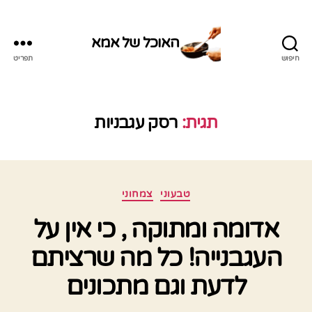
האוכל של אמא
חיפוש
תפריט
האוכל
של
אמא
תגית:
רסק עגבניות
קטגוריות
טבעוני
צמחוני
אדומה ומתוקה , כי אין על
העגבנייה! כל מה שרציתם
לדעת וגם מתכונים