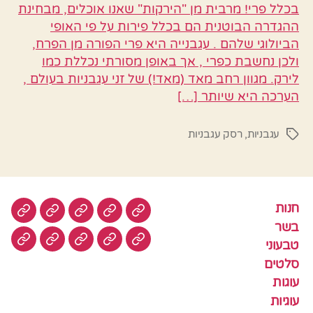
בכלל פרי! מרבית מן "הירקות" שאנו אוכלים, מבחינת
ההגדרה הבוטנית הם בכלל פירות על פי האופי
הביולוגי שלהם . עגבנייה היא פרי הפורה מן הפרח,
ולכן נחשבת כפרי , אך באופן מסורתי נכללת כמו
לירק. מגוון רחב מאד (מאד!) של זני עגבניות בעולם ,
הערכה היא שיותר […]
עגבניות
,
רסק עגבניות
תגיות
חנות
חנות
בשר
טבעוני
סלטים
עוגות
בשר
טבעוני
עוגיות
עוף
צמחוני
דגים
קציצ
סלטים
עוגות
עוגיות