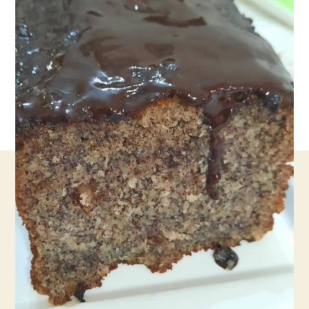
עשירה
באגוזים