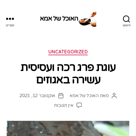
האוכל של אמא
חיפוש
תפריט
האוכל
של
אמא
קטגוריות
UNCATEGORIZED
עוגת פרג רכה ועסיסית
עשירה באגוזים
מאת
האוכל של אמא
אוקטובר 12, 2021
המחבר
תאריך
הפוסט
פוסט
על
אין תגובות
עוגת
פרג
רכה
ועסיסית