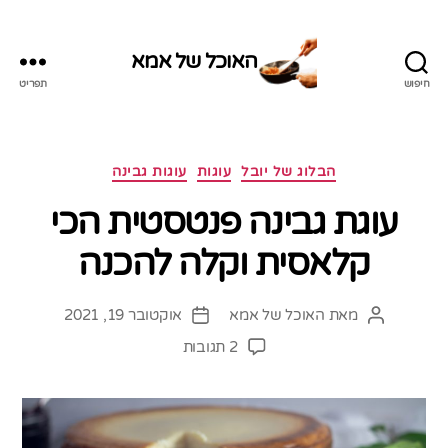
האוכל של אמא
חיפוש
תפריט
האוכל
של
אמא
קטגוריות
הבלוג של יובל
עוגות
עוגות גבינה
עוגת גבינה פנטסטית הכי
קלאסית וקלה להכנה
מאת
האוכל של אמא
אוקטובר 19, 2021
המחבר
תאריך
הפוסט
פוסט
על
2 תגובות
עוגת
גבינה
פנטסטית
הכי