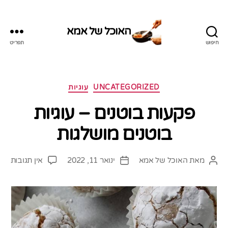
האוכל של אמא
חיפוש
תפריט
האוכל
של
אמא
קטגוריות
UNCATEGORIZED
עוגיות
פקעות בוטנים – עוגיות
בוטנים מושלגות
על
מאת
האוכל של אמא
ינואר 11, 2022
אין תגובות
המחבר
תאריך
פקע
הפוסט
פוסט
בוטנ
–
עוגי
בוטנ
מוש