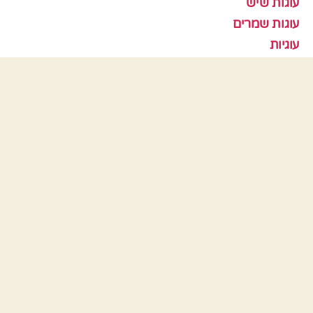
עוגות שיש
עוגות שמרים
עוגיות
עוף
צמחוני
קציצות
ראש השנה
תבניות אפיה
כלים
התחבר
פיד רשומות
פיד תגובות
WordPress.org