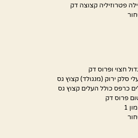
חור
י סלק ירוק (מנגולד) קצוץ גס
ון 1
חור