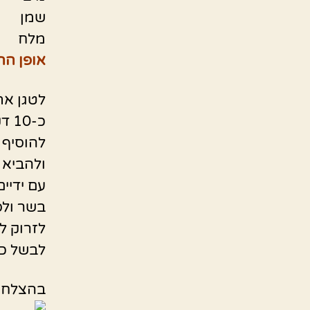
שמן
מלח
אופן הה
לטגן את
כ-10 דקות
להוסיף 
ולהביא 
עם ידיי
בשר ולס
לזרוק ל
לבשל כ-40 דקות על אש נמ
בהצלחה 