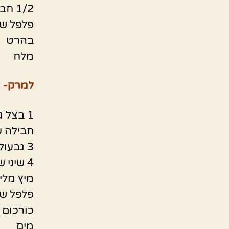
1/2 חבילה פטרוזיליה קצוצה דק
פלפל ש
בהרט
מלח
למרק-
1 בצל גדול חצוי ופרוס דק
חבילה על
3 גבעולים כרפס כולל העלים קצוץ גס
4 שיני שום פרוס דק
מיץ מלימ
פלפל ש
כורכום
מים