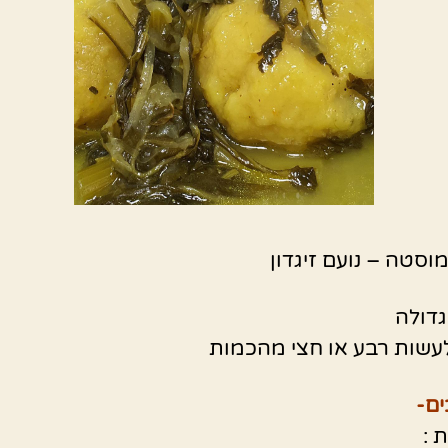
וסטה – נועם זיגדון
דולה
שות רבע או חצי מהכמות
ם-
 :