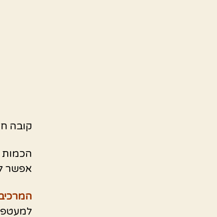
קובה חמ
הכמות ג
אפשר לע
המרכיבי
למעטפת