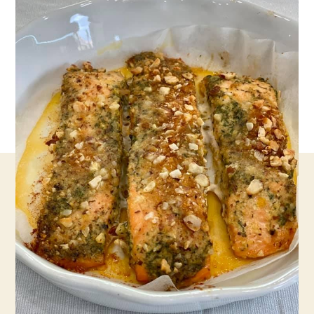
שקדים
קריספי