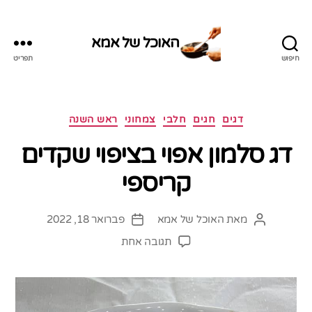
האוכל של אמא
חיפוש
תפריט
האוכל
של
אמא
קטגוריות
דגים
חגים
חלבי
צמחוני
ראש השנה
דג סלמון אפוי בציפוי שקדים
קריספי
מאת
האוכל של אמא
פברואר 18, 2022
המחבר
תאריך
הפוסט
פוסט
על
תגובה אחת
דג
סלמון
אפוי
בציפוי