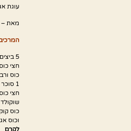
עוגת אג
מאת –
המרכיבי
5 ביצים
חצי כוס
כוס ורב
1 סוכר וניל
חצי כוס
שוקולד 
כוס קוק
וכוס אגו
לקרם