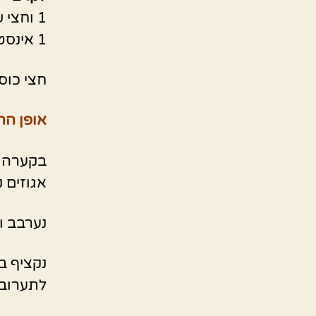
1 וחצי שמנת מתוקה קטנה
1 אינסטנט פודינג וניל
חצי כוס
אופן הה
בקערה נ
אגוזים ק
נערבב ו
נקציף ב
לתערובת