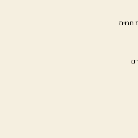
ם חמים
רם