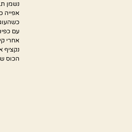
נשמן תב
אפייה כ 40 דקות על 180 מעלו
כשהעוגה
עם כפית
אחרי קי
נקציף א
הכוס שה