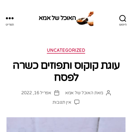
האוכל של אמא
חיפוש
תפריט
האוכל
של
אמא
קטגוריות
UNCATEGORIZED
עוגת קוקוס ותפוזים כשרה
לפסח
מאת
האוכל של אמא
אפריל 16, 2022
המחבר
תאריך
הפוסט
פוסט
על
אין תגובות
עוגת
קוקוס
ותפוזים
כשרה