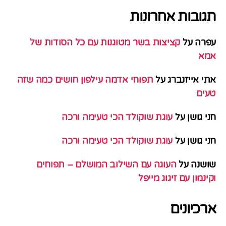
תגובות אחרונות
עפרה
על
קציצות בשר מטוגנות עם כל הסודות של
אמא
אתי אייזנברג
על
תפוחי אדמה עילפון חושים כמה שזה
טעים
חני גושן
על
עוגת שוקולד הכי טעימה ורכה
חני גושן
על
עוגת שוקולד הכי טעימה ורכה
שושנה
על
העוגה עם השילוב המושלם – תפוחים
וקינמון עם זיגוג מייפל
ארכיונים