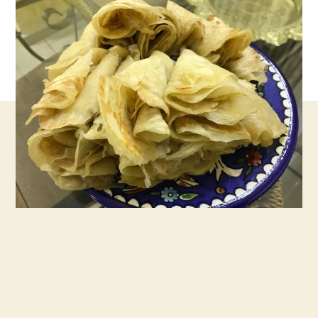
מסורתית
–
אל
תחכו
שיזמינו
אתכם
–
מכינים
מופלטה
בבית