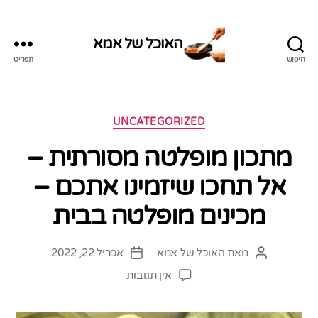
האוכל של אמא
חיפוש
תפריט
האוכל
של
אמא
קטגוריות
UNCATEGORIZED
מתכון מופלטה מסורתית –
אל תחכו שיזמינו אתכם –
מכינים מופלטה בבית
מאת
האוכל של אמא
אפריל 22, 2022
המחבר
תאריך
הפוסט
פוסט
על
אין תגובות
מתכון
מופלטה