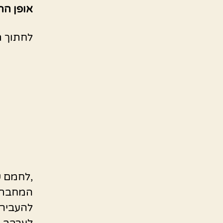
אופן הה
לחתוך ת
,לחמם ש
המחבת.
להעביר 