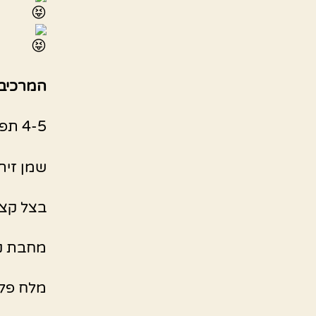
המרכיבי
4-5 תפוחי אדמה קלופים
שמן זית 
בצל קצו
מחבת נו
מלח פל