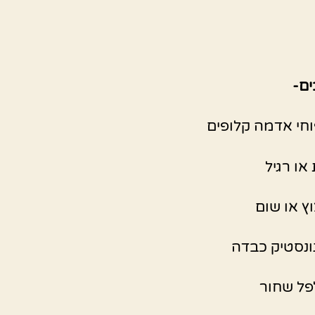
ם-
או רגיל
ץ או שום
נסטיק כבדה
פל שחור