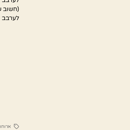
לערבב ו
(חשוב ש
לערבב ט
ארוחו
תגיות