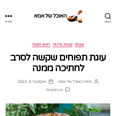
האוכל של אמא
חיפוש
תפריט
האוכל
של
אמא
קטגוריות
עוגות
עוגות פרווה
ראש השנה
עוגת תפוחים שקשה לסרב
לחתיכה ממנה
מאת
האוכל של אמא
אוקטובר 6, 2022
המחבר
תאריך
הפוסט
פוסט
על
אין תגובות
עוגת
תפוחים
שקשה
לסרב