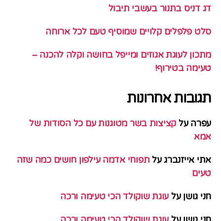
דג דניס בתנור בעשבי תיבול
סלט פלפלים קלויים שמוסיף טעם לכל ארוחה
מתכון לעוגת אגוזים ומייפל בחושה וקלה להכנה –
טעימה בטירוף!
תגובות אחרונות
עפרה
על
קציצות בשר מטוגנות עם כל הסודות של
אמא
אתי אייזנברג
על
תפוחי אדמה עילפון חושים כמה שזה
טעים
חני גושן
על
עוגת שוקולד הכי טעימה ורכה
חני גושן
על
עוגת שוקולד הכי טעימה ורכה