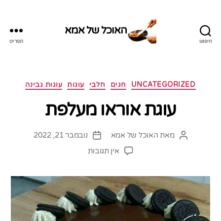
האוכל של אמא
חיפוש
תפריט
האוכל
של
אמא
קטגוריות
UNCATEGORIZED
חגים
חלבי
עוגות
עוגות גבינה
עוגת אוראו מעלפת
מאת
האוכל של אמא
נובמבר 21, 2022
המחבר
תאריך
הפוסט
פוסט
על
אין תגובות
עוגת
אוראו
מעלפת