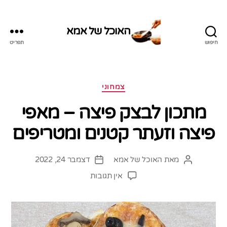
האוכל של אמא
חיפוש
תפריט
האוכל
של
אמא
קטגוריות
צמחוני
מתכון לבצק פיצה – מאפי
פיצה וזעתר קטנים ומטריפים
מאת
האוכל של אמא
דצמבר 24, 2022
המחבר
תאריך
הפוסט
פוסט
על
אין תגובות
מתכון
לבצק
פיצה
–