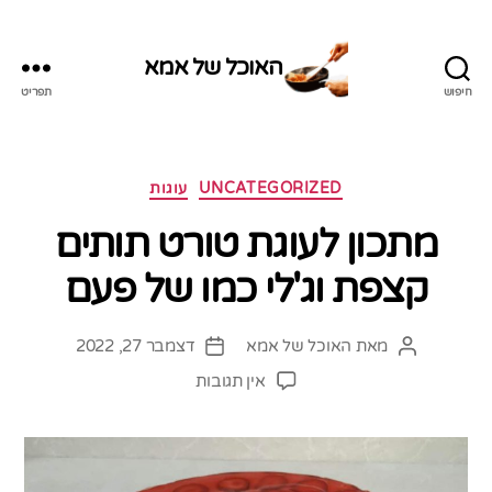
האוכל של אמא
חיפוש
תפריט
האוכל
של
אמא
קטגוריות
UNCATEGORIZED
עוגות
מתכון לעוגת טורט תותים
קצפת וג'לי כמו של פעם
מאת
האוכל של אמא
דצמבר 27, 2022
המחבר
תאריך
הפוסט
פוסט
על
אין תגובות
מתכון
לעוגת
טורט
תותים