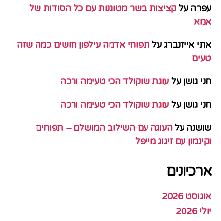
עפרה
על
קציצות בשר מטוגנות עם כל הסודות של
אמא
אתי אייזנברג
על
תפוחי אדמה עילפון חושים כמה שזה
טעים
חני גושן
על
עוגת שוקולד הכי טעימה ורכה
חני גושן
על
עוגת שוקולד הכי טעימה ורכה
שושנה
על
העוגה עם השילוב המושלם – תפוחים
וקינמון עם זיגוג מייפל
ארכיונים
אוגוסט 2026
יולי 2026