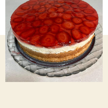
קצפת
וג'לי
כמו
של
פעם