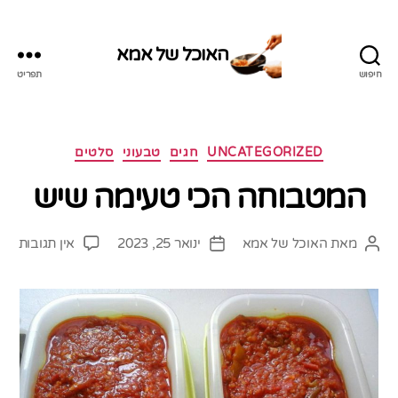
האוכל של אמא
חיפוש
תפריט
האוכל
של
אמא
קטגוריות
UNCATEGORIZED
חגים
טבעוני
סלטים
המטבוחה הכי טעימה שיש
על
מאת
האוכל של אמא
ינואר 25, 2023
אין תגובות
המחבר
תאריך
המט
הפוסט
פוסט
הכי
טעי
שיש