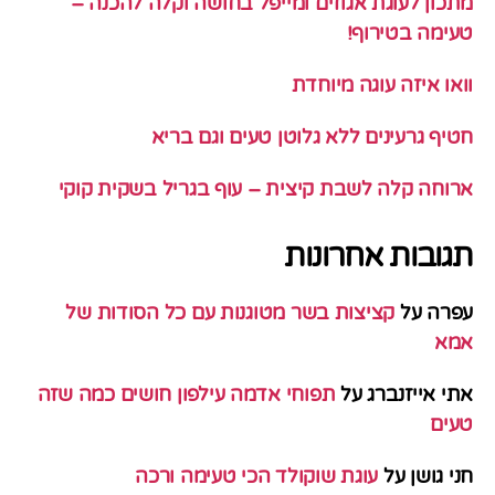
מתכון לעוגת אגוזים ומייפל בחושה וקלה להכנה –
טעימה בטירוף!
וואו איזה עוגה מיוחדת
חטיף גרעינים ללא גלוטן טעים וגם בריא
ארוחה קלה לשבת קיצית – עוף בגריל בשקית קוקי
תגובות אחרונות
עפרה
על
קציצות בשר מטוגנות עם כל הסודות של
אמא
אתי אייזנברג
על
תפוחי אדמה עילפון חושים כמה שזה
טעים
חני גושן
על
עוגת שוקולד הכי טעימה ורכה