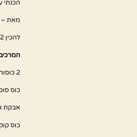
הכנתי עוגת מייפל
מאת – י
להכין 2 תבניות אינגליש
המרכיבי
2 כוסות קמח
כוס סוכ
אבקת א
כוס קוק