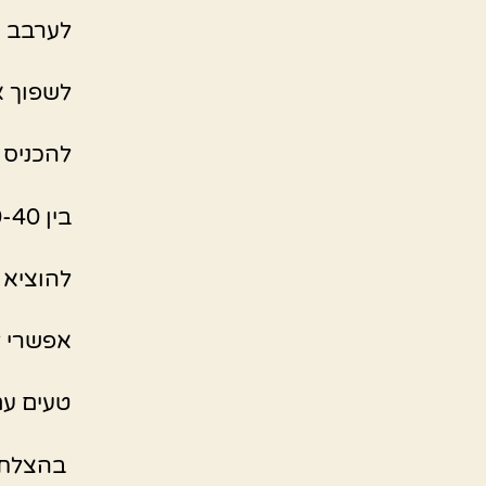
לערבב ה
לשפוך א
להכניס לתנור 170 מעלות חו
בין 30-40 דקות או עד שהן יציבות במרכז .
להוציא 
אפשרי ל
טעים עם
בהצלח