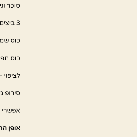
סוכר וני
3 ביצים
כוס שמן
כוס תפו
לציפוי –
סירופ מ
אפשרי א
אופן הה