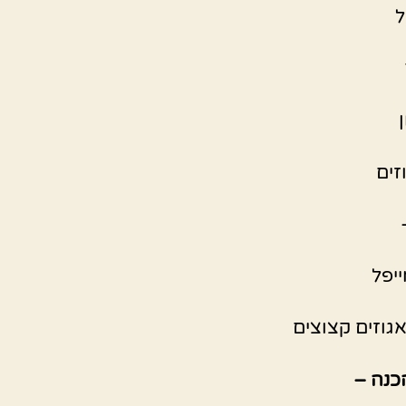
ל
זים
ייפל
גוזים קצוצים
כנה –