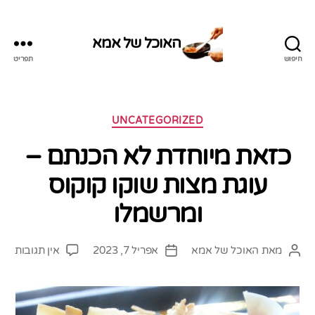
האוכל של אמא
חיפוש
תפריט
האוכל
של
אמא
קטגוריות
UNCATEGORIZED
כזאת מיוחדת לא הכנתם –
עוגת מצות שוקו קוקוס
ומרשמלו
על
מאת
האוכל של אמא
אפריל 7, 2023
אין תגובות
המחבר
תאריך
כזא
הפוסט
פוסט
מיו
לא
הכנ