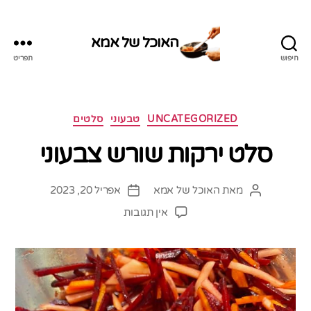
האוכל של אמא
חיפוש
תפריט
האוכל
של
אמא
קטגוריות
UNCATEGORIZED
טבעוני
סלטים
סלט ירקות שורש צבעוני
מאת
האוכל של אמא
אפריל 20, 2023
המחבר
תאריך
הפוסט
פוסט
על
אין תגובות
סלט
ירקות
שורש
צבעוני