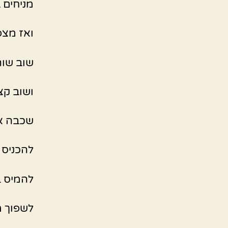
מניחים 
ואז מצ
שוב שור
ושוב ק
שכבה א
להכניס
להמיס ב
לשפוך מ