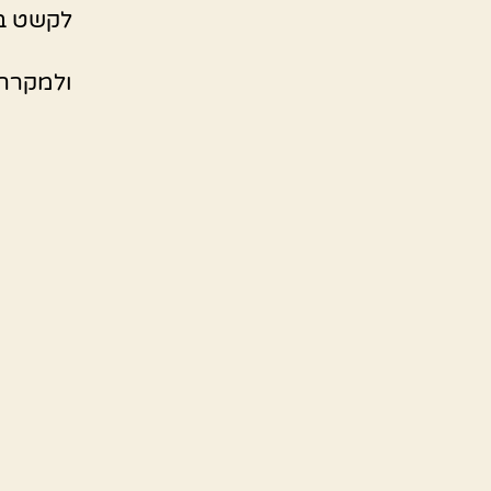
לקשט בב
ולמקרר