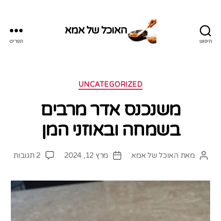
האוכל של אמא
חיפוש
תפריט
האוכל
של
אמא
קטגוריות
UNCATEGORIZED
משנכנס אדר מרבים
בשמחה ובאוזני המן
על
מאת
האוכל של אמא
מרץ 12, 2024
2 תגובות
המחבר
תאריך
משנכ
הפוסט
פוסט
אדר
מרבי
בשמ
ובאוז
המן