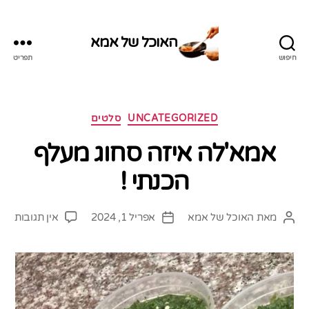
האוכל של אמא
חיפוש
תפריט
האוכל
של
אמא
קטגוריות
UNCATEGORIZED
סלטים
אמא'לה איזה סחוג מעלף
הכנתי !
על
מאת
האוכל של אמא
אפריל 1, 2024
אין תגובות
המחבר
תאריך
אמא
הפוסט
פוסט
איזה
סחוג
מעל
הכנ
!