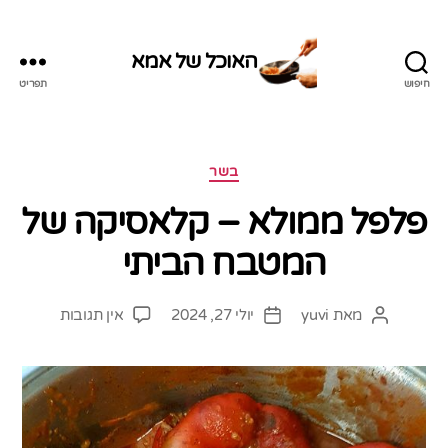
האוכל של אמא
חיפוש
תפריט
האוכל
של
אמא
קטגוריות
בשר
פלפל ממולא – קלאסיקה של
המטבח הביתי
על
מאת
yuvi
יולי 27, 2024
אין תגובות
המחבר
תאריך
פלפל
הפוסט
פוסט
ממולא
–
קלאסיקה
של
המטבח