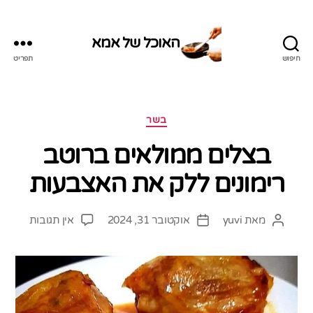
האוכל של אמא
חיפוש
תפריט
האוכל
של
אמא
קטגוריות
בשר
בצלים ממולאים ברוטב
רימונים ללק את האצבעות
על
מאת
yuvi
אוקטובר 31, 2024
אין תגובות
המחבר
תאריך
בצלים
הפוסט
פוסט
ממולאי
ברוטב
רימונים
ללק
את