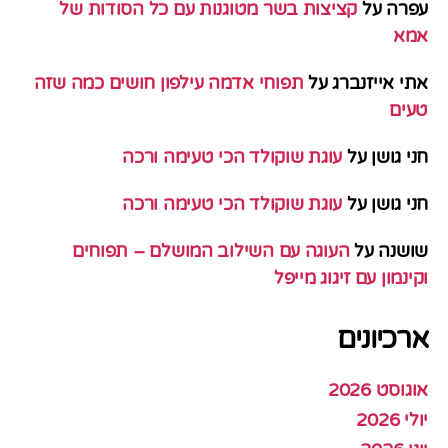
עפרה
על
קציצות בשר מטוגנות עם כל הסודות של
אמא
אתי אייזנברג
על
תפוחי אדמה עילפון חושים כמה שזה
טעים
חני גושן
על
עוגת שוקולד הכי טעימה ורכה
חני גושן
על
עוגת שוקולד הכי טעימה ורכה
שושנה
על
העוגה עם השילוב המושלם – תפוחים
וקינמון עם זיגוג מייפל
ארכיונים
אוגוסט 2026
יולי 2026