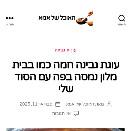
האוכל של אמא
חיפוש
תפריט
האוכל
של
אמא
קטגוריות
עוגות גבינה
עוגת גבינה חמה כמו בבית
מלון נמסה בפה עם הסוד
שלי
מאת
האוכל של אמא
פברואר 11, 2025
המחבר
תאריך
הפוסט
פוסט
על
אין תגובות
עוגת
גבינה