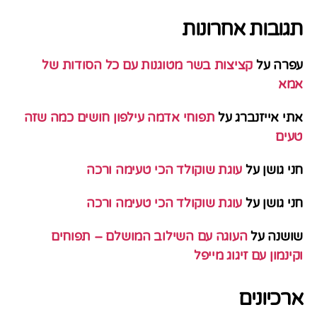
תגובות אחרונות
עפרה
על
קציצות בשר מטוגנות עם כל הסודות של
אמא
אתי אייזנברג
על
תפוחי אדמה עילפון חושים כמה שזה
טעים
חני גושן
על
עוגת שוקולד הכי טעימה ורכה
חני גושן
על
עוגת שוקולד הכי טעימה ורכה
שושנה
על
העוגה עם השילוב המושלם – תפוחים
וקינמון עם זיגוג מייפל
ארכיונים