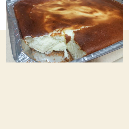
חמה
כמו
בבית
מלון
נמסה
בפה
עם
הסוד
שלי