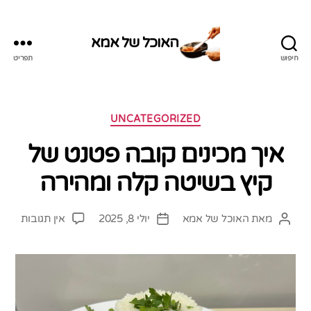
האוכל של אמא
חיפוש
תפריט
האוכל
של
אמא
קטגוריות
UNCATEGORIZED
איך מכינים קובה פטנט של
קיץ בשיטה קלה ומהירה
על
מאת
האוכל של אמא
יולי 8, 2025
אין תגובות
המחבר
תאריך
איך
הפוסט
פוסט
מכיני
קובה
פטנט
של
קיץ