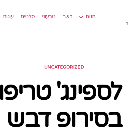
חנות
בשר
טבעוני
סלטים
עוגות
ה
קטגוריות
UNCATEGORIZED
לספינג' טריפו
בסירופ דבש