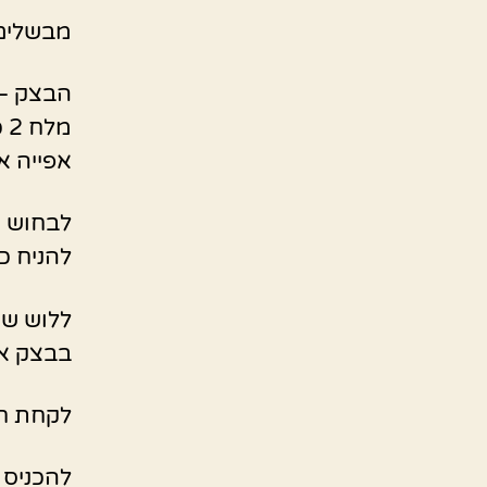
מבשלים 
הבצק – 
מ
אפייה א
לבחוש ה
להניח 
בבצק אפ
לקחת חת
להכניס לשמ