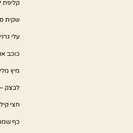
קליפת לי
שקית סו
עלי גרנ
כוכב אנ
מיץ מלימ
לבצק –
חצי קיל
כף שמרי