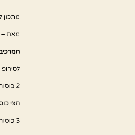
מתכון ל
מאת – 
המרכיבי
לסירופ-
2 כוסות סוכר
חצי כוס
3 כוסות מים