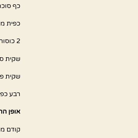
כף סוכר
כפית מ
2 כוסות מים
שקית סו
שקית פוד
רבע כפי
אופן הה
קודם מכ