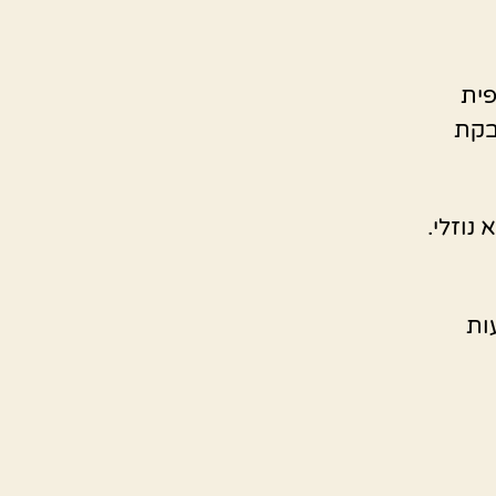
פית
אבקת
נוזלי.
ועות