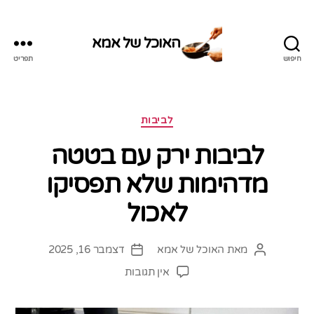
האוכל של אמא
חיפוש
תפריט
האוכל
של
אמא
קטגוריות
לביבות
לביבות ירק עם בטטה
מדהימות שלא תפסיקו
לאכול
מאת
האוכל של אמא
דצמבר 16, 2025
המחבר
תאריך
הפוסט
פוסט
על
אין תגובות
לביבות
ירק