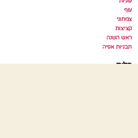
עוגיות
עוף
צמחוני
קציצות
ראש השנה
תבניות אפיה
כלים
התחבר
פיד רשומות
פיד תגובות
WordPress.org
© 2026
האוכל של אמא
למעלה
↑