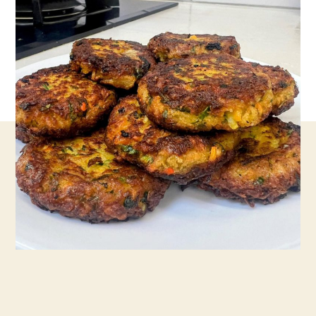
עם
בטטה
מדהימות
שלא
תפסיקו
לאכול