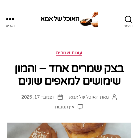
האוכל של אמא
חיפוש
תפריט
האוכל
של
אמא
קטגוריות
עוגות שמרים
בצק שמרים אחד – והמון
שימושים למאפים שונים
מאת
האוכל של אמא
דצמבר 17, 2025
המחבר
תאריך
הפוסט
פוסט
על
אין תגובות
בצק
שמרים
אחד
–