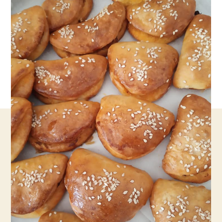
והמון
שימושים
למאפים
שונים